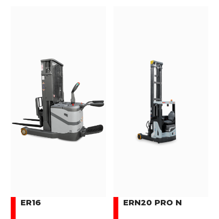
ER16
ERN20 PRO N