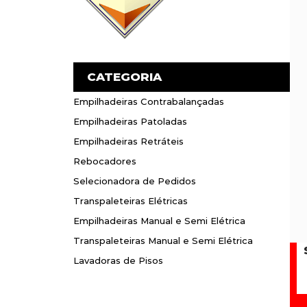
CATEGORIA
Empilhadeiras Contrabalançadas
Empilhadeiras Contrabalançadas
Empilhadeiras Patoladas
Empilhadeiras Patoladas
Empilhadeiras Retráteis
Empilhadeiras Retráteis
Rebocadores
Rebocadores
Selecionadora de Pedidos
Selecionadora de Pedidos
Transpaleteiras Elétricas
Transpaleteiras Elétricas
Empilhadeiras Manual e Semi Elétrica
Empilhadeiras Manual e Semi Elétrica
Transpaleteiras Manual e Semi Elétrica
Transpaleteiras Manual e Semi Elétrica
Lavadoras de Pisos
Lavadoras de Pisos