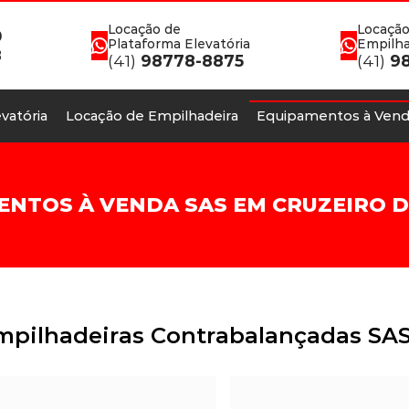
Locação de
Locação
0
Plataforma Elevatória
Empilha
8
(41)
98778-8875
(41)
98
vatória
Locação de Empilhadeira
Equipamentos à Vend
ENTOS À VENDA SAS EM CRUZEIRO D
mpilhadeiras Contrabalançadas SAS