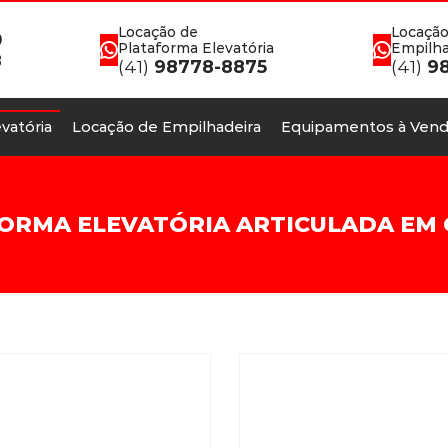
Locação de
Locação
0
Plataforma Elevatória
Empilha
8
(41)
98778-8875
(41)
98
vatória
Locação de Empilhadeira
Equipamentos à Vend
ORMA ELEVATÓRIA ARTICULADA EM 