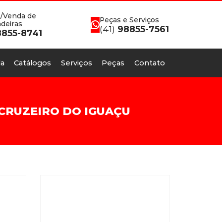
/Venda de
Peças e Serviços
deiras
(41)
98855-7561
855-8741
a
Catálogos
Serviços
Peças
Contato
CRUZEIRO DO IGUAÇU