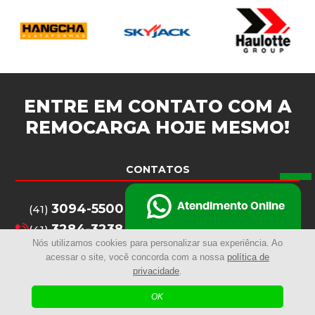
ENTRE EM CONTATO COM A
REMOCARGA
HOJE MESMO!
CONTATOS
3094-5500
Atendimento Online
(41)
3284-3238
(41)
Nós utilizamos cookies para personalizar sua experiência. Ao
3094-5516
(41)
acessar o site, você concorda com a nossa
política de
remocarga@remocarga.com.br
privacidade
.
OK