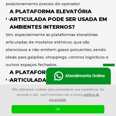
posicionamento preciso do operador.
A PLATAFORMA ELEVATÓRIA
ARTICULADA PODE SER USADA EM
AMBIENTES INTERNOS?
Sim, especialmente as plataformas elevatórias
articuladas de modelos elétricos, que são
silenciosos e não emitem gases poluentes, sendo
ideais para galpões, shoppings, centros logísticos e
outros espaços fechados.
A PLATAFORMA ELEVATÓRIA
Atendimento Online
ARTICULADA PODE SER USADA EM
AMBIENTES EXTERNOS?
Nós utilizamos cookies para personalizar sua experiência. Ao
acessar o site, você concorda com a nossa
política de
Sim, existem as plataformas elevatórias articuladas
privacidade
.
de modelos a diesel desenvolvidos para operar em
OK
ambientes externos, com maior potência e