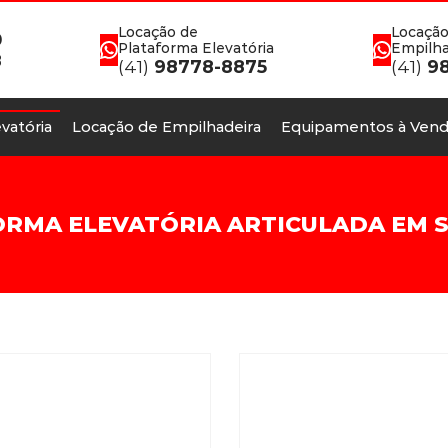
Locação de
Locação
0
Plataforma Elevatória
Empilha
8
(41)
98778-8875
(41)
98
vatória
Locação de Empilhadeira
Equipamentos à Vend
RMA ELEVATÓRIA ARTICULADA EM 