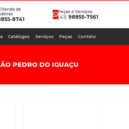
/Venda de
Peças e Serviços
deiras
(41)
98855-7561
855-8741
a
Catálogos
Serviços
Peças
Contato
SÃO PEDRO DO IGUAÇU