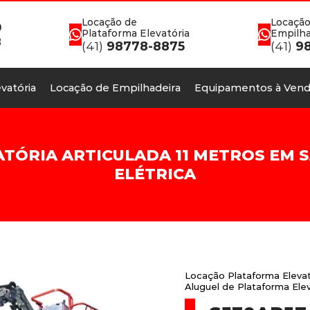
Locação de
Locação
0
Plataforma Elevatória
Empilha
8
(41)
98778-8875
(41)
98
vatória
Locação de Empilhadeira
Equipamentos à Vend
ÓRIA ARTICULADA 11 METROS EM S
ELÉTRICA
Locação Plataforma Eleva
Aluguel de Plataforma El