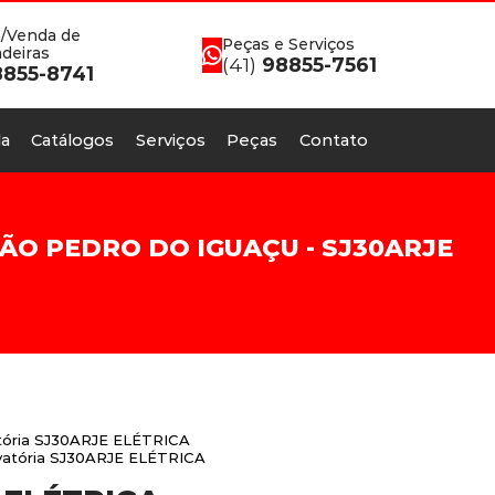
/Venda de
Peças e Serviços
deiras
(41)
98855-7561
855-8741
a
Catálogos
Serviços
Peças
Contato
ÃO PEDRO DO IGUAÇU - SJ30ARJE
tória SJ30ARJE ELÉTRICA
evatória SJ30ARJE ELÉTRICA