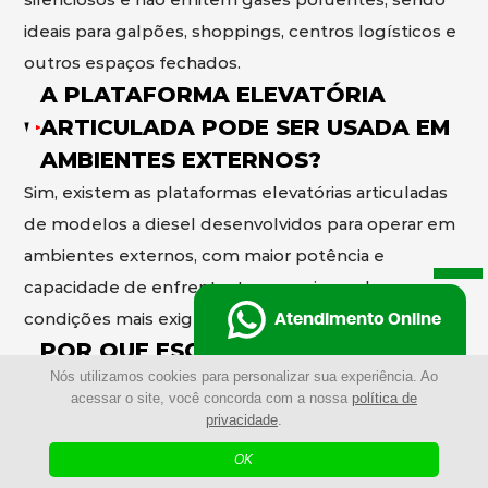
ideais para galpões, shoppings, centros logísticos e
outros espaços fechados.
A PLATAFORMA ELEVATÓRIA
ARTICULADA PODE SER USADA EM
AMBIENTES EXTERNOS?
Sim, existem as plataformas elevatórias articuladas
de modelos a diesel desenvolvidos para operar em
ambientes externos, com maior potência e
capacidade de enfrentar terrenos irregulares e
condições mais exigentes.
Atendimento Online
POR QUE ESCOLHER A
Nós utilizamos cookies para personalizar sua experiência. Ao
PLATAFORMA ELEVATÓRIA
acessar o site, você concorda com a nossa
política de
ARTICULADA AO INVÉS DE
privacidade
.
ANDAIMES?
OK
Mais rápida de montar