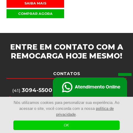
SAIBA MAIS
COMPRAR AGORA
ENTRE EM CONTATO COM A
REMOCARGA
HOJE MESMO!
CONTATOS
Atendimento Online
3094-5500
(41)
3284-3238
(41)
Nós utilizamos cookies para personalizar sua experiência. Ao
3094-5516
(41)
acessar o site, você concorda com a nossa
política de
privacidade
.
remocarga@remocarga.com.br
OK