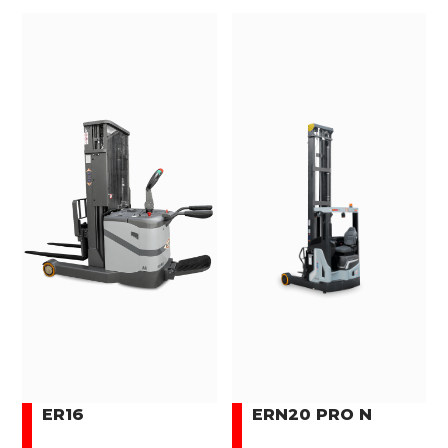
ER16
ERN20 PRO N