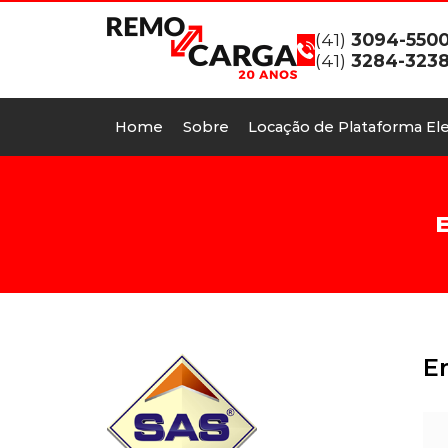
(41)
3094-550
(41)
3284-323
Home
Sobre
Locação de Plataforma Ele
E