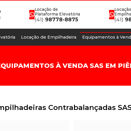
Locação de
Locação
0
Plataforma Elevatória
Empilha
8
(41)
98778-8875
(41)
98
vatória
Locação de Empilhadeira
Equipamentos à Vend
EQUIPAMENTOS À VENDA SAS EM PIÊ
mpilhadeiras Contrabalançadas SA