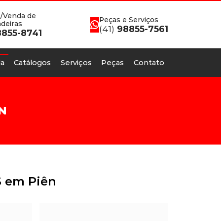
/Venda de
Peças e Serviços
deiras
(41)
98855-7561
855-8741
a
Catálogos
Serviços
Peças
Contato
N
S em Piên