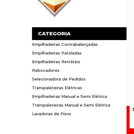
CATEGORIA
Empilhadeiras Contrabalançadas
Empilhadeiras Contrabalançadas
Empilhadeiras Patoladas
Empilhadeiras Patoladas
Empilhadeiras Retráteis
Empilhadeiras Retráteis
Rebocadores
Rebocadores
Selecionadora de Pedidos
Selecionadora de Pedidos
Transpaleteiras Elétricas
Transpaleteiras Elétricas
Empilhadeiras Manual e Semi Elétrica
Empilhadeiras Manual e Semi Elétrica
Transpaleteiras Manual e Semi Elétrica
Transpaleteiras Manual e Semi Elétrica
Lavadoras de Pisos
Lavadoras de Pisos