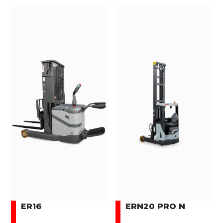
ER16
ERN20 PRO N