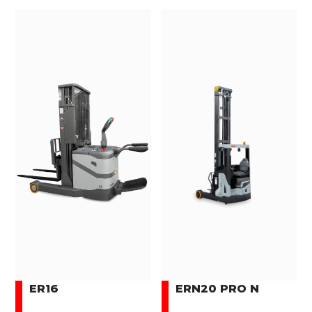
ER16
ERN20 PRO N