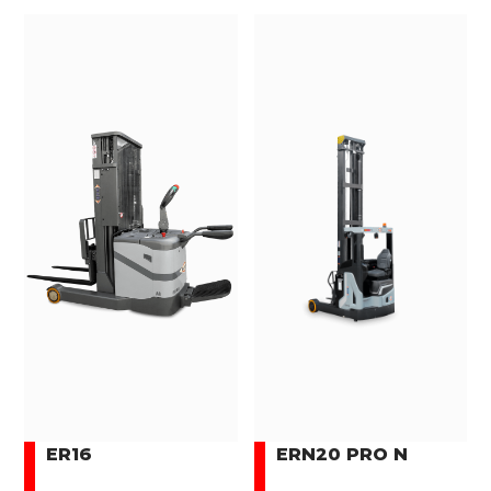
ER16
ERN20 PRO N