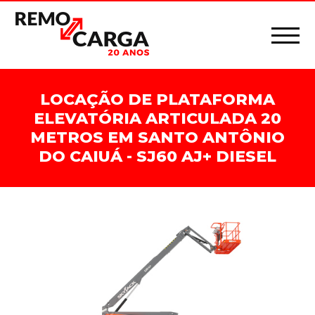
LOCAÇÃO DE PLATAFORMA
ELEVATÓRIA ARTICULADA 20
METROS EM SANTO ANTÔNIO
DO CAIUÁ - SJ60 AJ+ DIESEL