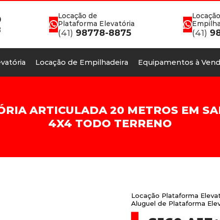
Locação de
Locação
0
Plataforma Elevatória
Empilha
8
(41)
98778-8875
(41)
98
vatória
Locação de Empilhadeira
Equipamentos à Vend
IA ARTICULADA 20 METROS EM SAN
4X4 TODO TERRENO
Locação Plataforma Elevat
Aluguel de Plataforma Ele