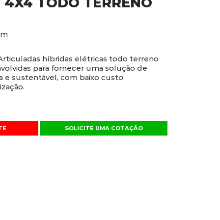
+ 4X4 TODO TERRENO
0m
Articuladas híbridas elétricas todo terreno
volvidas para fornecer uma solução de
sa e sustentável, com baixo custo
ização.
TE
SOLICITE UMA COTAÇÃO