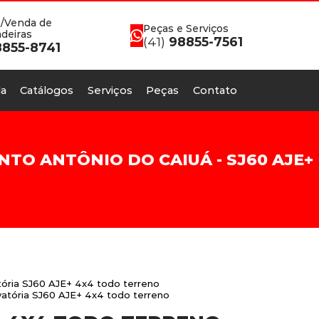
/Venda de
Peças e Serviços
deiras
(41)
98855-7561
855-8741
a
Catálogos
Serviços
Peças
Contato
TO ANTÔNIO DO CAIUÁ - SJ60 AJE+
ória SJ60 AJE+ 4x4 todo terreno
vatória SJ60 AJE+ 4x4 todo terreno