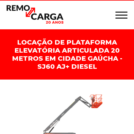
LOCAÇÃO DE PLATAFORMA
ELEVATÓRIA ARTICULADA 20
METROS EM CIDADE GAÚCHA -
SJ60 AJ+ DIESEL