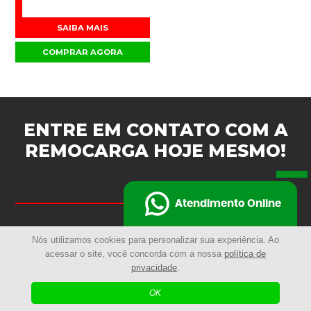
SAIBA MAIS
COMPRAR AGORA
ENTRE EM CONTATO COM A
REMOCARGA
HOJE MESMO!
CONTATOS
Atendimento Online
3094-5500
(41)
Nós utilizamos cookies para personalizar sua experiência. Ao
3284-3238
(41)
acessar o site, você concorda com a nossa
política de
privacidade
.
3094-5516
(41)
remocarga@remocarga.com.br
OK