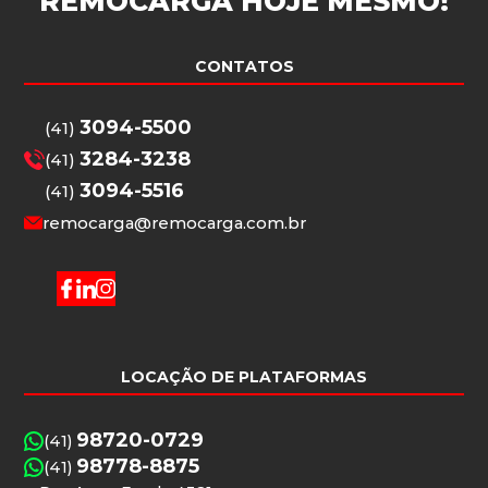
REMOCARGA
HOJE MESMO!
CONTATOS
3094-5500
(41)
3284-3238
(41)
3094-5516
(41)
remocarga@remocarga.com.br
LOCAÇÃO DE PLATAFORMAS
98720-0729
(41)
98778-8875
(41)