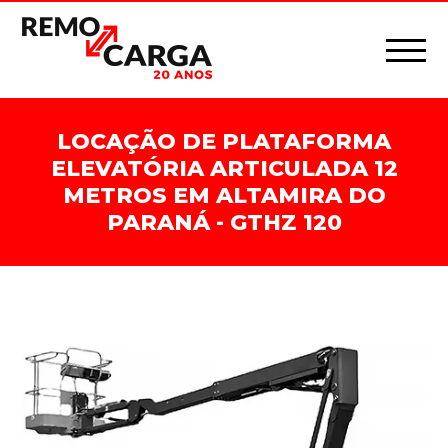
LOCAÇÃO DE PLATAFORMA
ELEVATÓRIA ARTICULADA 12
METROS EM ALTAMIRA DO
PARANÁ - GTHZ 120