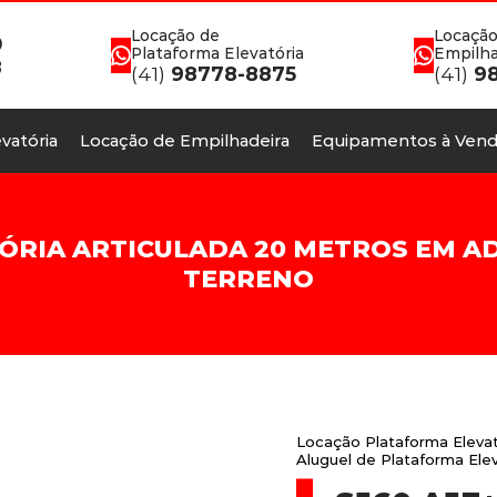
Locação de
Locação
0
Plataforma Elevatória
Empilha
8
(41)
98778-8875
(41)
98
vatória
Locação de Empilhadeira
Equipamentos à Vend
RIA ARTICULADA 20 METROS EM ADR
TERRENO
Locação Plataforma Elevat
Aluguel de Plataforma Ele