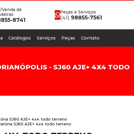
/Venda de
Peças e Serviços
deiras
(41)
98855-7561
855-8741
a
Catálogos
Serviços
Peças
Contato
IANÓPOLIS - SJ60 AJE+ 4X4 TODO
ória SJ60 AJE+ 4x4 todo terreno
vatória SJ60 AJE+ 4x4 todo terreno