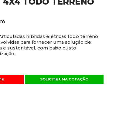
+ 4X4 TODO TERRENO
0m
Articuladas híbridas elétricas todo terreno
volvidas para fornecer uma solução de
sa e sustentável, com baixo custo
ização.
TE
SOLICITE UMA COTAÇÃO