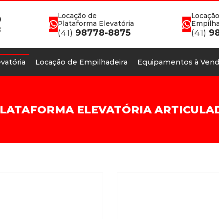
Locação de
Locação
0
Plataforma Elevatória
Empilha
8
(41)
98778-8875
(41)
98
vatória
Locação de Empilhadeira
Equipamentos à Vend
LATAFORMA ELEVATÓRIA ARTICULA