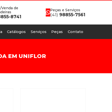
/Venda de
Peças e Serviços
deiras
(41)
98855-7561
855-8741
a
Catálogos
Serviços
Peças
Contato
DA EM UNIFLOR