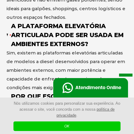
ideais para galpões, shoppings, centros logísticos e
outros espaços fechados.
A PLATAFORMA ELEVATÓRIA
ARTICULADA PODE SER USADA EM
AMBIENTES EXTERNOS?
Sim, existem as plataformas elevatórias articuladas
de modelos a diesel desenvolvidos para operar em
ambientes externos, com maior potência e
capacidade de enfrentar terrenos irregulares e
condições mais exigentes.
Atendimento Online
POR QUE ESCOLHER A
Nós utilizamos cookies para personalizar sua experiência. Ao
PLATAFORMA ELEVATÓRIA
acessar o site, você concorda com a nossa
política de
ARTICULADA AO INVÉS DE
privacidade
.
ANDAIMES?
OK
Mais rápida de montar