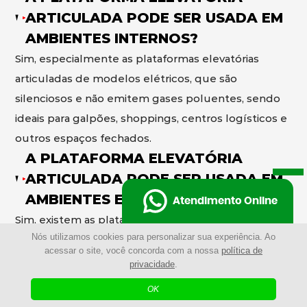
ARTICULADA PODE SER USADA EM
AMBIENTES INTERNOS?
Sim, especialmente as plataformas elevatórias
articuladas de modelos elétricos, que são
silenciosos e não emitem gases poluentes, sendo
ideais para galpões, shoppings, centros logísticos e
outros espaços fechados.
A PLATAFORMA ELEVATÓRIA
ARTICULADA PODE SER USADA EM
AMBIENTES EXTERNOS?
Atendimento Online
Sim, existem as plataformas elevatórias articuladas
Nós utilizamos cookies para personalizar sua experiência. Ao
de modelos a diesel desenvolvidos para operar em
acessar o site, você concorda com a nossa
política de
ambientes externos, com maior potência e
privacidade
.
capacidade de enfrentar terrenos irregulares e
OK
condições mais exigentes.