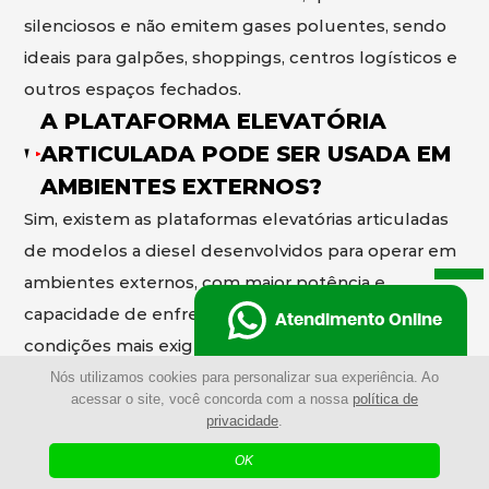
silenciosos e não emitem gases poluentes, sendo
ideais para galpões, shoppings, centros logísticos e
outros espaços fechados.
A PLATAFORMA ELEVATÓRIA
ARTICULADA PODE SER USADA EM
AMBIENTES EXTERNOS?
Sim, existem as plataformas elevatórias articuladas
de modelos a diesel desenvolvidos para operar em
ambientes externos, com maior potência e
capacidade de enfrentar terrenos irregulares e
Atendimento Online
condições mais exigentes.
POR QUE ESCOLHER A
Nós utilizamos cookies para personalizar sua experiência. Ao
acessar o site, você concorda com a nossa
política de
PLATAFORMA ELEVATÓRIA
privacidade
.
ARTICULADA AO INVÉS DE
OK
ANDAIMES?