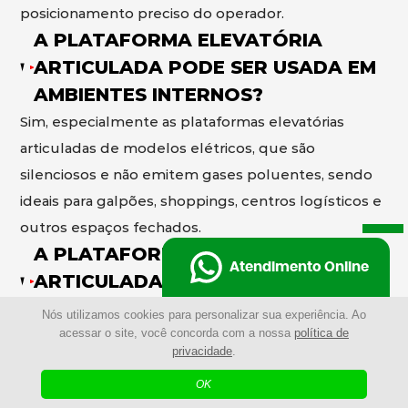
posicionamento preciso do operador.
A PLATAFORMA ELEVATÓRIA
ARTICULADA PODE SER USADA EM
AMBIENTES INTERNOS?
Sim, especialmente as plataformas elevatórias
articuladas de modelos elétricos, que são
silenciosos e não emitem gases poluentes, sendo
ideais para galpões, shoppings, centros logísticos e
outros espaços fechados.
A PLATAFORMA ELEVATÓRIA
Atendimento Online
ARTICULADA PODE SER USADA EM
AMBIENTES EXTERNOS?
Nós utilizamos cookies para personalizar sua experiência. Ao
acessar o site, você concorda com a nossa
política de
Sim, existem as plataformas elevatórias articuladas
privacidade
.
de modelos a diesel desenvolvidos para operar em
OK
ambientes externos, com maior potência e