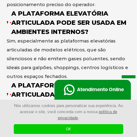
posicionamento preciso do operador.
A PLATAFORMA ELEVATÓRIA
ARTICULADA PODE SER USADA EM
AMBIENTES INTERNOS?
Sim, especialmente as plataformas elevatórias
articuladas de modelos elétricos, que são
silenciosos e não emitem gases poluentes, sendo
ideais para galpões, shoppings, centros logísticos e
outros espaços fechados.
A PLATAFORMA ELEVATÓRIA
Atendimento Online
ARTICULADA PODE SER USADA EM
AMBIENTES EXTERNOS?
Nós utilizamos cookies para personalizar sua experiência. Ao
acessar o site, você concorda com a nossa
política de
Sim, existem as plataformas elevatórias articuladas
privacidade
.
de modelos a diesel desenvolvidos para operar em
OK
ambientes externos, com maior potência e