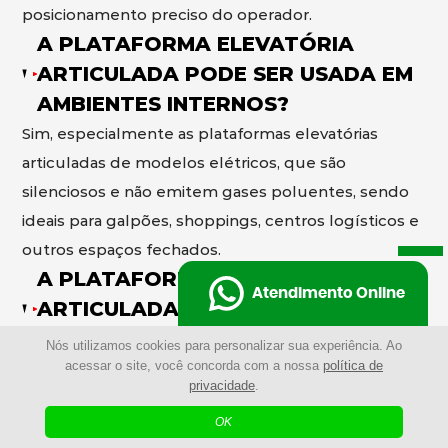
posicionamento preciso do operador.
A PLATAFORMA ELEVATÓRIA
ARTICULADA PODE SER USADA EM
AMBIENTES INTERNOS?
Sim, especialmente as plataformas elevatórias
articuladas de modelos elétricos, que são
silenciosos e não emitem gases poluentes, sendo
ideais para galpões, shoppings, centros logísticos e
outros espaços fechados.
A PLATAFORMA ELEVATÓRIA
Atendimento Online
ARTICULADA PODE SER USADA EM
AMBIENTES EXTERNOS?
Nós utilizamos cookies para personalizar sua experiência. Ao
acessar o site, você concorda com a nossa
política de
Sim, existem as plataformas elevatórias articuladas
privacidade
.
de modelos a diesel desenvolvidos para operar em
OK
ambientes externos, com maior potência e