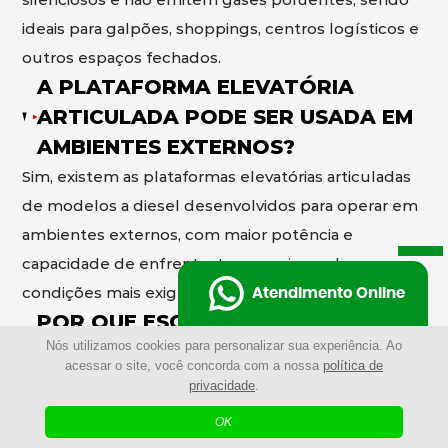
ideais para galpões, shoppings, centros logísticos e
outros espaços fechados.
A PLATAFORMA ELEVATÓRIA
ARTICULADA PODE SER USADA EM
AMBIENTES EXTERNOS?
Sim, existem as plataformas elevatórias articuladas
de modelos a diesel desenvolvidos para operar em
ambientes externos, com maior potência e
capacidade de enfrentar terrenos irregulares e
condições mais exigentes.
Atendimento Online
POR QUE ESCOLHER A
Nós utilizamos cookies para personalizar sua experiência. Ao
PLATAFORMA ELEVATÓRIA
acessar o site, você concorda com a nossa
política de
ARTICULADA AO INVÉS DE
privacidade
.
ANDAIMES?
OK
Mais rápida de montar