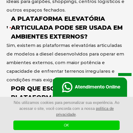
ideais para galpões, shoppings, centros logísticos e
outros espaços fechados.
A PLATAFORMA ELEVATÓRIA
ARTICULADA PODE SER USADA EM
AMBIENTES EXTERNOS?
Sim, existem as plataformas elevatórias articuladas
de modelos a diesel desenvolvidos para operar em
ambientes externos, com maior potência e
capacidade de enfrentar terrenos irregulares e
condições mais exigentes.
POR QUE ESCOLHER A
Atendimento Online
PLATAFORMA ELEVATÓRIA
Nós utilizamos cookies para personalizar sua experiência. Ao
ARTICULADA AO INVÉS DE
acessar o site, você concorda com a nossa
política de
ANDAIMES?
privacidade
.
Mais rápida de montar
OK
A plataforma elevatória articulada elimina a