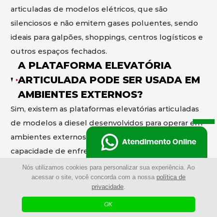
articuladas de modelos elétricos, que são
silenciosos e não emitem gases poluentes, sendo
ideais para galpões, shoppings, centros logísticos e
outros espaços fechados.
A PLATAFORMA ELEVATÓRIA
ARTICULADA PODE SER USADA EM
AMBIENTES EXTERNOS?
Sim, existem as plataformas elevatórias articuladas
de modelos a diesel desenvolvidos para operar em
ambientes externos, com maior potência e
Atendimento Online
capacidade de enfrentar terrenos irregulares e
condições mais exigentes.
Nós utilizamos cookies para personalizar sua experiência. Ao
POR QUE ESCOLHER A
acessar o site, você concorda com a nossa
política de
privacidade
.
PLATAFORMA ELEVATÓRIA
OK
ARTICULADA AO INVÉS DE