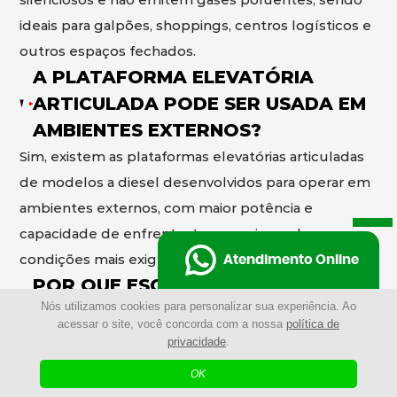
ideais para galpões, shoppings, centros logísticos e
outros espaços fechados.
A PLATAFORMA ELEVATÓRIA
ARTICULADA PODE SER USADA EM
AMBIENTES EXTERNOS?
Sim, existem as plataformas elevatórias articuladas
de modelos a diesel desenvolvidos para operar em
ambientes externos, com maior potência e
capacidade de enfrentar terrenos irregulares e
condições mais exigentes.
Atendimento Online
POR QUE ESCOLHER A
Nós utilizamos cookies para personalizar sua experiência. Ao
PLATAFORMA ELEVATÓRIA
acessar o site, você concorda com a nossa
política de
ARTICULADA AO INVÉS DE
privacidade
.
ANDAIMES?
OK
Mais rápida de montar