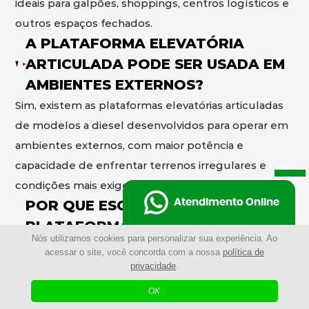
ideais para galpões, shoppings, centros logísticos e
outros espaços fechados.
A PLATAFORMA ELEVATÓRIA
ARTICULADA PODE SER USADA EM
AMBIENTES EXTERNOS?
Sim, existem as plataformas elevatórias articuladas
de modelos a diesel desenvolvidos para operar em
ambientes externos, com maior potência e
capacidade de enfrentar terrenos irregulares e
condições mais exigentes.
POR QUE ESCOLHER A
Atendimento Online
PLATAFORMA ELEVATÓRIA
Nós utilizamos cookies para personalizar sua experiência. Ao
ARTICULADA AO INVÉS DE
acessar o site, você concorda com a nossa
política de
ANDAIMES?
privacidade
.
Mais rápida de montar
OK
A plataforma elevatória articulada elimina a