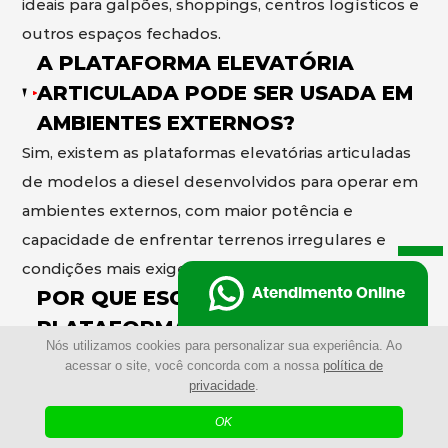
ideais para galpões, shoppings, centros logísticos e
outros espaços fechados.
A PLATAFORMA ELEVATÓRIA
ARTICULADA PODE SER USADA EM
AMBIENTES EXTERNOS?
Sim, existem as plataformas elevatórias articuladas
de modelos a diesel desenvolvidos para operar em
ambientes externos, com maior potência e
capacidade de enfrentar terrenos irregulares e
condições mais exigentes.
POR QUE ESCOLHER A
Atendimento Online
PLATAFORMA ELEVATÓRIA
Nós utilizamos cookies para personalizar sua experiência. Ao
ARTICULADA AO INVÉS DE
acessar o site, você concorda com a nossa
política de
ANDAIMES?
privacidade
.
Mais rápida de montar
OK
A plataforma elevatória articulada elimina a