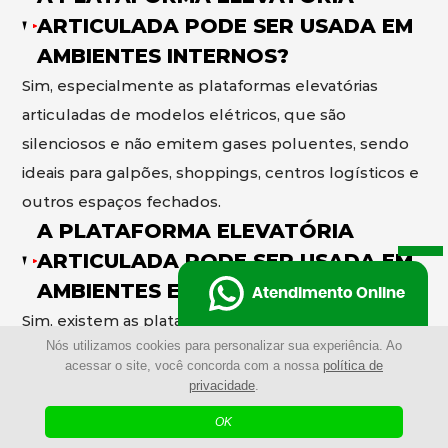
ARTICULADA PODE SER USADA EM
AMBIENTES INTERNOS?
Sim, especialmente as plataformas elevatórias
articuladas de modelos elétricos, que são
silenciosos e não emitem gases poluentes, sendo
ideais para galpões, shoppings, centros logísticos e
outros espaços fechados.
A PLATAFORMA ELEVATÓRIA
ARTICULADA PODE SER USADA EM
AMBIENTES EXTERNOS?
Atendimento Online
Sim, existem as plataformas elevatórias articuladas
Nós utilizamos cookies para personalizar sua experiência. Ao
de modelos a diesel desenvolvidos para operar em
acessar o site, você concorda com a nossa
política de
ambientes externos, com maior potência e
privacidade
.
capacidade de enfrentar terrenos irregulares e
OK
condições mais exigentes.