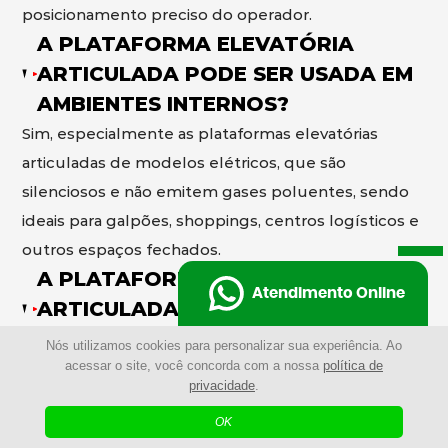
posicionamento preciso do operador.
A PLATAFORMA ELEVATÓRIA
ARTICULADA PODE SER USADA EM
AMBIENTES INTERNOS?
Sim, especialmente as plataformas elevatórias
articuladas de modelos elétricos, que são
silenciosos e não emitem gases poluentes, sendo
ideais para galpões, shoppings, centros logísticos e
outros espaços fechados.
A PLATAFORMA ELEVATÓRIA
Atendimento Online
ARTICULADA PODE SER USADA EM
AMBIENTES EXTERNOS?
Nós utilizamos cookies para personalizar sua experiência. Ao
acessar o site, você concorda com a nossa
política de
Sim, existem as plataformas elevatórias articuladas
privacidade
.
de modelos a diesel desenvolvidos para operar em
OK
ambientes externos, com maior potência e