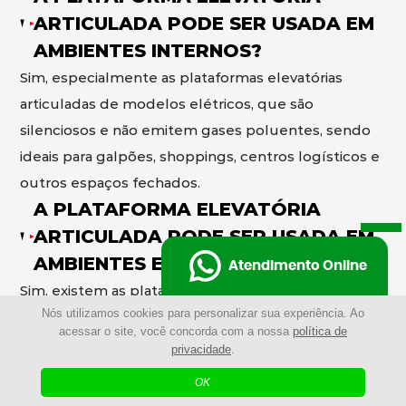
ARTICULADA PODE SER USADA EM
AMBIENTES INTERNOS?
Sim, especialmente as plataformas elevatórias
articuladas de modelos elétricos, que são
silenciosos e não emitem gases poluentes, sendo
ideais para galpões, shoppings, centros logísticos e
outros espaços fechados.
A PLATAFORMA ELEVATÓRIA
ARTICULADA PODE SER USADA EM
AMBIENTES EXTERNOS?
Atendimento Online
Sim, existem as plataformas elevatórias articuladas
Nós utilizamos cookies para personalizar sua experiência. Ao
de modelos a diesel desenvolvidos para operar em
acessar o site, você concorda com a nossa
política de
ambientes externos, com maior potência e
privacidade
.
capacidade de enfrentar terrenos irregulares e
OK
condições mais exigentes.