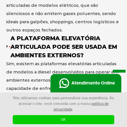
articuladas de modelos elétricos, que são
silenciosos e não emitem gases poluentes, sendo
ideais para galpões, shoppings, centros logísticos e
outros espaços fechados.
A PLATAFORMA ELEVATÓRIA
ARTICULADA PODE SER USADA EM
AMBIENTES EXTERNOS?
Sim, existem as plataformas elevatórias articuladas
de modelos a diesel desenvolvidos para operar em
ambientes externos, com maior potência e
Atendimento Online
capacidade de enfrentar terrenos irregulares e
condições mais exigentes.
Nós utilizamos cookies para personalizar sua experiência. Ao
POR QUE ESCOLHER A
acessar o site, você concorda com a nossa
política de
privacidade
.
PLATAFORMA ELEVATÓRIA
OK
ARTICULADA AO INVÉS DE