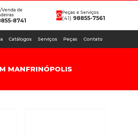
/Venda de
Peças e Serviços
deiras
(41)
98855-7561
855-8741
a
Catálogos
Serviços
Peças
Contato
EM MANFRINÓPOLIS