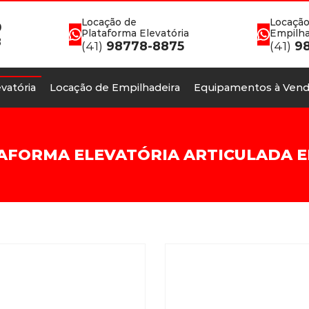
Locação de
Locação
0
Plataforma Elevatória
Empilha
8
(41)
98778-8875
(41)
98
vatória
Locação de Empilhadeira
Equipamentos à Vend
AFORMA ELEVATÓRIA ARTICULADA 