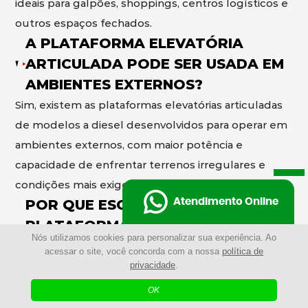
ideais para galpões, shoppings, centros logísticos e
outros espaços fechados.
A PLATAFORMA ELEVATÓRIA
ARTICULADA PODE SER USADA EM
AMBIENTES EXTERNOS?
Sim, existem as plataformas elevatórias articuladas
de modelos a diesel desenvolvidos para operar em
ambientes externos, com maior potência e
capacidade de enfrentar terrenos irregulares e
condições mais exigentes.
POR QUE ESCOLHER A
Atendimento Online
PLATAFORMA ELEVATÓRIA
Nós utilizamos cookies para personalizar sua experiência. Ao
ARTICULADA AO INVÉS DE
acessar o site, você concorda com a nossa
política de
ANDAIMES?
privacidade
.
Mais rápida de montar
OK
A plataforma elevatória articulada elimina a