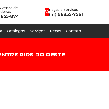
/Venda de
Peças e Serviços
deiras
(41)
98855-7561
855-8741
a
Catálogos
Serviços
Peças
Contato
NTRE RIOS DO OESTE