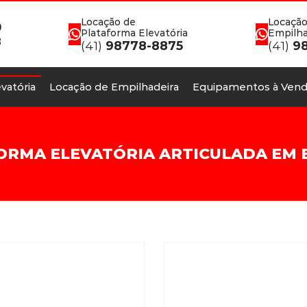
Locação de
Locação
0
Plataforma Elevatória
Empilha
8
(41)
98778-8875
(41)
98
vatória
Locação de Empilhadeira
Equipamentos à Vend
ORMA ELEVATÓRIA ARTICULADA EM E