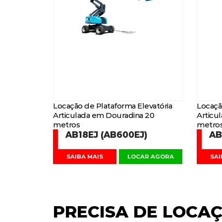
Locação de Plataforma Elevatória
Locaçã
Articulada em Douradina 20
Articu
metros
metro
AB18EJ (AB600EJ)
AB
SAIBA MAIS
LOCAR AGORA
SAI
PRECISA DE
LOCAÇ