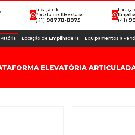
Locação de
Locação
0
Plataforma Elevatória
Empilha
8
(41)
98778-8875
(41)
98
vatória
Locação de Empilhadeira
Equipamentos à Vend
ATAFORMA ELEVATÓRIA ARTICULAD