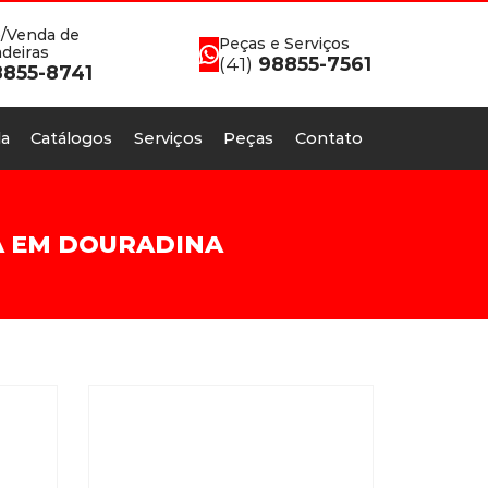
/Venda de
Peças e Serviços
deiras
(41)
98855-7561
855-8741
a
Catálogos
Serviços
Peças
Contato
A EM DOURADINA