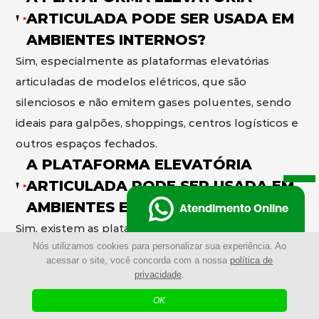
ARTICULADA PODE SER USADA EM
AMBIENTES INTERNOS?
Sim, especialmente as plataformas elevatórias
articuladas de modelos elétricos, que são
silenciosos e não emitem gases poluentes, sendo
ideais para galpões, shoppings, centros logísticos e
outros espaços fechados.
A PLATAFORMA ELEVATÓRIA
ARTICULADA PODE SER USADA EM
AMBIENTES EXTERNOS?
Atendimento Online
Sim, existem as plataformas elevatórias articuladas
Nós utilizamos cookies para personalizar sua experiência. Ao
de modelos a diesel desenvolvidos para operar em
acessar o site, você concorda com a nossa
política de
ambientes externos, com maior potência e
privacidade
.
capacidade de enfrentar terrenos irregulares e
OK
condições mais exigentes.