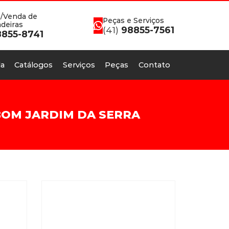
/Venda de
Peças e Serviços
deiras
(41)
98855-7561
855-8741
a
Catálogos
Serviços
Peças
Contato
BOM JARDIM DA SERRA