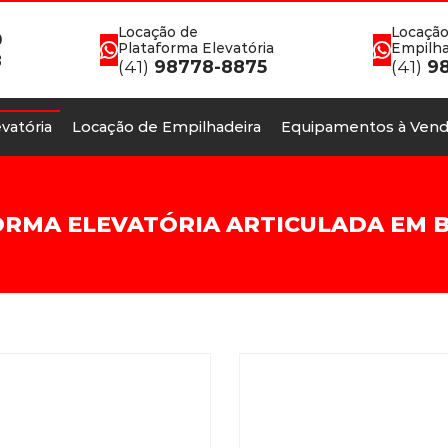
Locação de
Locação
0
Plataforma Elevatória
Empilha
8
(41)
98778-8875
(41)
98
vatória
Locação de Empilhadeira
Equipamentos à Vend
RMA ELEVATÓRIA ARTICULADA EM 