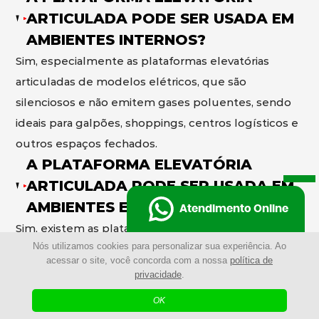
ARTICULADA PODE SER USADA EM
AMBIENTES INTERNOS?
Sim, especialmente as plataformas elevatórias
articuladas de modelos elétricos, que são
silenciosos e não emitem gases poluentes, sendo
ideais para galpões, shoppings, centros logísticos e
outros espaços fechados.
A PLATAFORMA ELEVATÓRIA
ARTICULADA PODE SER USADA EM
AMBIENTES EXTERNOS?
Atendimento Online
Sim, existem as plataformas elevatórias articuladas
Nós utilizamos cookies para personalizar sua experiência. Ao
de modelos a diesel desenvolvidos para operar em
acessar o site, você concorda com a nossa
política de
ambientes externos, com maior potência e
privacidade
.
capacidade de enfrentar terrenos irregulares e
OK
condições mais exigentes.