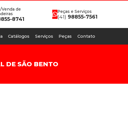
/Venda de
Peças e Serviços
deiras
(41)
98855-7561
855-8741
a
Catálogos
Serviços
Peças
Contato
AL DE SÃO BENTO