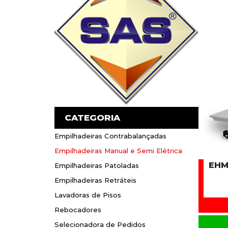
CATEGORIA
Empilhadeiras Contrabalançadas
Empilhadeiras Contrabalançadas
Empilhadeiras Manual e Semi Elétrica
Empilhadeiras Manual e Semi Elétrica
EHM
Empilhadeiras Patoladas
Empilhadeiras Patoladas
Empilhadeiras Retráteis
Empilhadeiras Retráteis
Lavadoras de Pisos
Lavadoras de Pisos
Rebocadores
Rebocadores
Selecionadora de Pedidos
Selecionadora de Pedidos