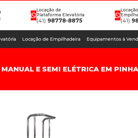
Locação de
Locação
0
Plataforma Elevatória
Empilha
8
(41)
98778-8875
(41)
98
vatória
Locação de Empilhadeira
Equipamentos à Vend
MANUAL E SEMI ELÉTRICA EM PINH