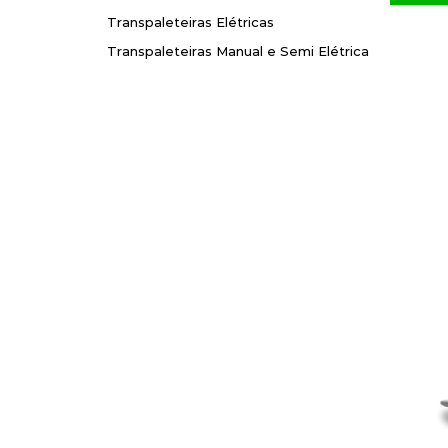
Transpaleteiras Elétricas
Transpaleteiras Elétricas
Transpaleteiras Manual e Semi Elétrica
Transpaleteiras Manual e Semi Elétrica