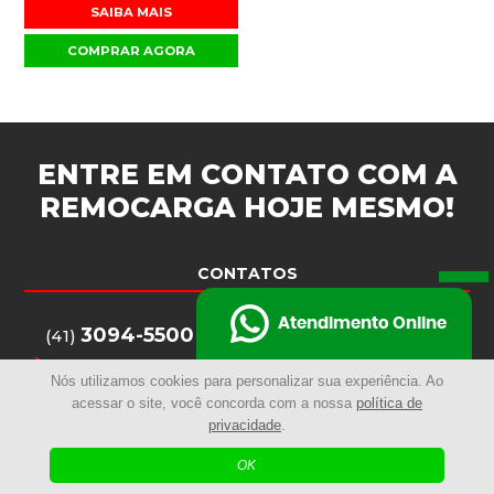
SAIBA MAIS
COMPRAR AGORA
ENTRE EM CONTATO COM A
REMOCARGA
HOJE MESMO!
CONTATOS
Atendimento Online
3094-5500
(41)
3284-3238
(41)
Nós utilizamos cookies para personalizar sua experiência. Ao
3094-5516
(41)
acessar o site, você concorda com a nossa
política de
privacidade
.
remocarga@remocarga.com.br
OK