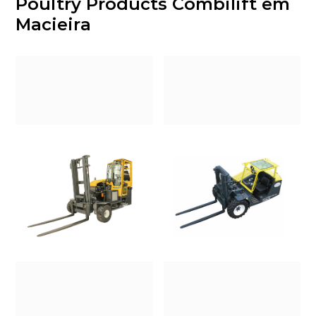
Poultry Products Combilift em
Macieira