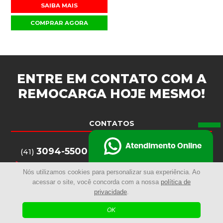
SAIBA MAIS
COMPRAR AGORA
ENTRE EM CONTATO COM A
REMOCARGA
HOJE MESMO!
CONTATOS
Atendimento Online
3094-5500
(41)
3284-3238
(41)
Nós utilizamos cookies para personalizar sua experiência. Ao
3094-5516
(41)
acessar o site, você concorda com a nossa
política de
privacidade
.
remocarga@remocarga.com.br
OK