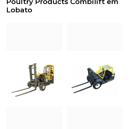
Poultry Products Combilift em
Lobato