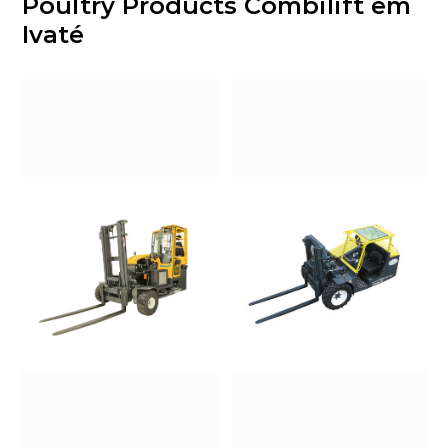
Poultry Products Combilift em
Ivaté