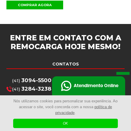
COMPRAR AGORA
ENTRE EM CONTATO COM A
REMOCARGA
HOJE MESMO!
CONTATOS
3094-5500
(41)
Atendimento Online
3284-3238
(41)
3094-5516
(41)
Nós utilizamos cookies para personalizar sua experiência. Ao
remocarga@remocarga.com.br
acessar o site, você concorda com a nossa
política de
privacidade
.
OK