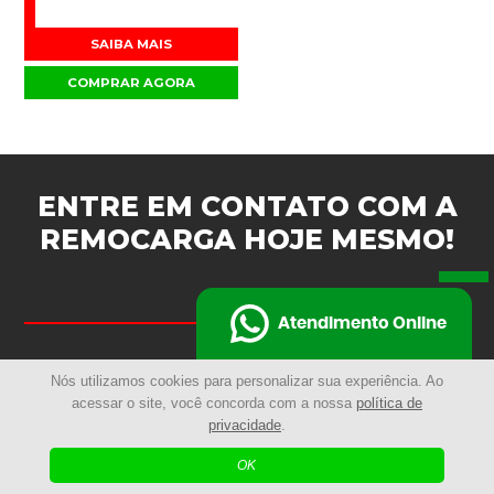
SAIBA MAIS
COMPRAR AGORA
ENTRE EM CONTATO COM A
REMOCARGA
HOJE MESMO!
CONTATOS
Atendimento Online
3094-5500
(41)
Nós utilizamos cookies para personalizar sua experiência. Ao
3284-3238
(41)
acessar o site, você concorda com a nossa
política de
privacidade
.
3094-5516
(41)
remocarga@remocarga.com.br
OK