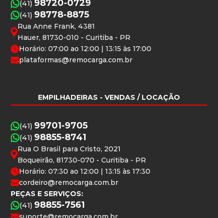
98720-0729
(41)
98778-8875
(41)
Rua Anne Frank, 4381
Hauer, 81730-010 - Curitiba - PR
Horário: 07:00 ao 12:00 | 13:15 às 17:00
plataformas@remocarga.com.br
EMPILHADEIRAS
- VENDAS / LOCAÇÃO
99701-9705
(41)
98855-8741
(41)
Rua O Brasil para Cristo, 2021
Boqueirão, 81730-070 - Curitiba - PR
Horário: 07:30 ao 12:00 | 13:15 às 17:30
cordeiro@remocarga.com.br
PEÇAS E SERVIÇOS:
98855-7561
(41)
suporte@remocarga.com.br